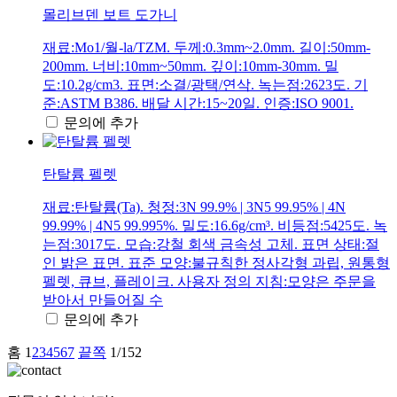
몰리브덴 보트 도가니
재료:Mo1/월-la/TZM. 두께:0.3mm~2.0mm. 길이:50mm-
200mm. 너비:10mm~50mm. 깊이:10mm-30mm. 밀
도:10.2g/cm3. 표면:소결/광택/연삭. 녹는점:2623도. 기
준:ASTM B386. 배달 시간:15~20일. 인증:ISO 9001.
문의에 추가
탄탈륨 펠렛
재료:탄탈륨(Ta). 청정:3N 99.9% | 3N5 99.95% | 4N
99.99% | 4N5 99.995%. 밀도:16.6g/cm³. 비등점:5425도. 녹
는점:3017도. 모습:강철 회색 금속성 고체. 표면 상태:절
인 밝은 표면. 표준 모양:불규칙한 정사각형 과립, 원통형
펠렛, 큐브, 플레이크. 사용자 정의 지침:모양은 주문을
받아서 만들어질 수
문의에 추가
홈
1
2
3
4
5
6
7
끝쪽
1/152