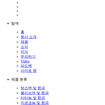
탐색
홈
회사 소개
제품
소식
지식
문의하기
Video
피드백
사이트 맵
제품 분류
텅스텐 및 합금
몰리브덴 및 합금
티타늄 및 합금
지르코늄 및 합금