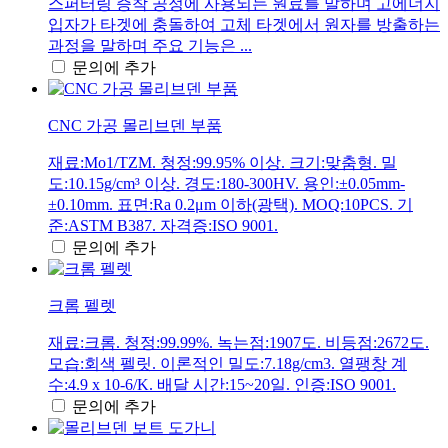
스퍼터링 증착 공정에 사용되는 원료를 말하며 고에너지
입자가 타겟에 충돌하여 고체 타겟에서 원자를 방출하는
과정을 말하며 주요 기능은 ...
문의에 추가
CNC 가공 몰리브덴 부품
재료:Mo1/TZM. 청정:99.95% 이상. 크기:맞춤형. 밀
도:10.15g/cm³ 이상. 경도:180-300HV. 용인:±0.05mm-
±0.10mm. 표면:Ra 0.2μm 이하(광택). MOQ:10PCS. 기
준:ASTM B387. 자격증:ISO 9001.
문의에 추가
크롬 펠렛
재료:크롬. 청정:99.99%. 녹는점:1907도. 비등점:2672도.
모습:회색 펠릿. 이론적인 밀도:7.18g/cm3. 열팽창 계
수:4.9 x 10-6/K. 배달 시간:15~20일. 인증:ISO 9001.
문의에 추가