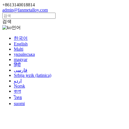
+8613140018814
admin@fanmetalloy.com
검색
언어
한국어
English
Malti
українська
magyar
हिंदी
فارسی
Srbija jezik (latinica)
اردو
Norsk
বাংলা
ไทย
suomi